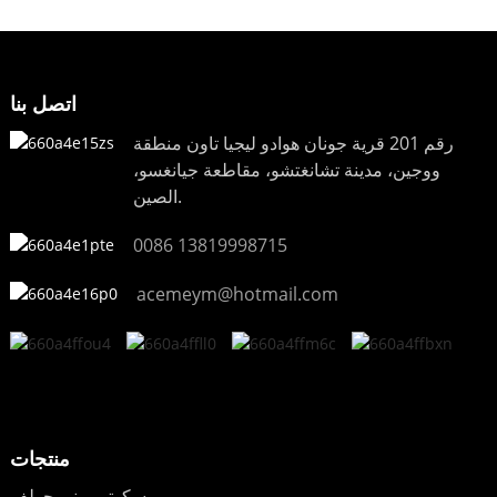
اتصل بنا
رقم 201 قرية جونان هوادو ليجيا تاون منطقة
ووجين، مدينة تشانغتشو، مقاطعة جيانغسو،
الصين.
0086 13819998715
acemeym@hotmail.com
منتجات
سكوتر ميني جولف