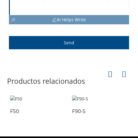
AI Helps Write
Send
Productos relacionados
F50
F90-S
A