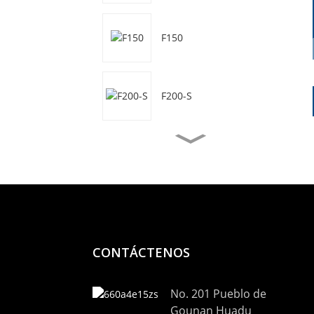
F150
F200-S
F50
F50-S
CONTÁCTENOS
F70
No. 201 Pueblo de
Gounan Huadu