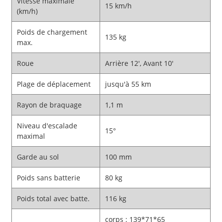
Vitesse maximale
15 km/h
(km/h)
Poids de chargement
135 kg
max.
Roue
Arrière 12', Avant 10'
Plage de déplacement
jusqu'à 55 km
Rayon de braquage
1,1 m
Niveau d'escalade
15°
maximal
Garde au sol
100 mm
Poids sans batterie
80 kg
Poids total avec batte.
116 kg
corps : 139*71*65