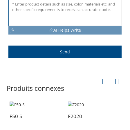
AI Helps Write
Send
Produits connexes
F50-S
F2020
F