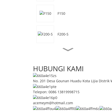
F150
F200-S
F50
HUBUNGI KAMI
F50-S
No. 201 Desa Gounan Huadu Kota Lijia Distrik W
Telepon: 0086 13819998715
F70
acemeym@hotmail.com