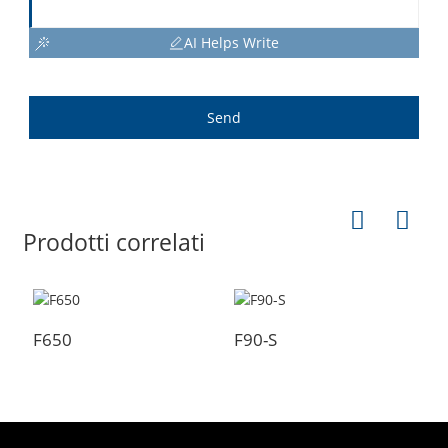
AI Helps Write
Send
Prodotti correlati
F650
F90-S
F