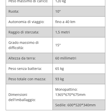
Peso massimo di carico:
120 kg
Ruota:
10''
Autonomia di viaggio:
fino a 40 km
Raggio di sterzata:
1,5 metri
Grado massimo di
15°
difficoltà:
Altezza da terra:
60 millimetri
Peso senza batteria:
65 kg
Peso totale con mazza:
93 kg
Monopattino:
Dimensioni
1365*670*675mm
dell'imballaggio:
Sedile: 600*520*340mm