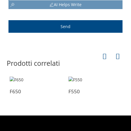
AI Helps Write
Send
Prodotti correlati
F650
F550
F