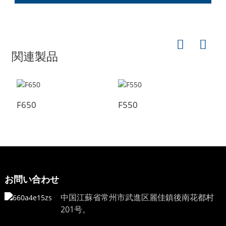
関連製品
F650
F550
F
お問い合わせ
中国江蘇省常州市武進区麗佳鎮後南花都村
201号。