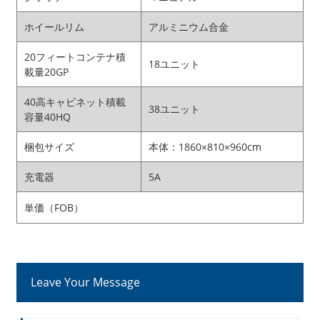
ホイールリム
アルミニウム合金
20フィートコンテナ積
18ユニット
載量20GP
40高キャビネット積載
38ユニット
容量40HQ
梱包サイズ
本体：1860×810×960cm
充電器
5A
単価（FOB）
Leave Your Message