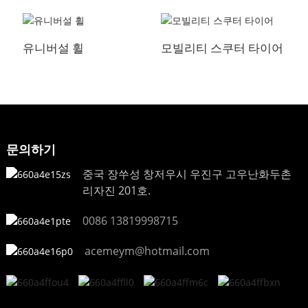
유니버설 휠
모빌리티 스쿠터 타이어
문의하기
중국 장쑤성 창저우시 우진구 고우난화두촌
리자진 201호.
0086 13819998715
acemeym@hotmail.com