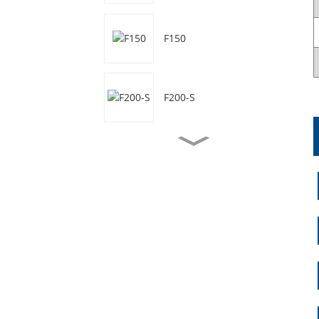
F150
F200-S
F50
F50-S
F70