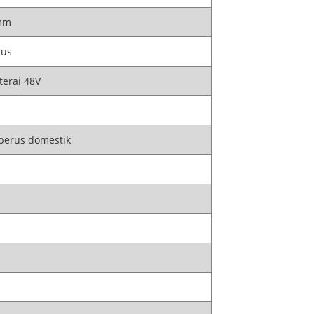
mm
rus
terai 48V
berus domestik