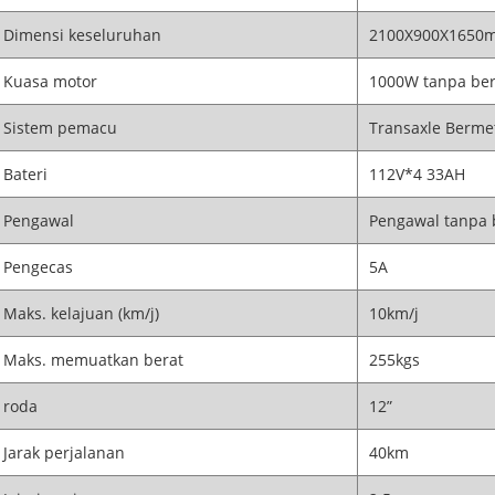
Dimensi keseluruhan
2100X900X1650
Kuasa motor
1000W tanpa be
Sistem pemacu
Transaxle Berme
Bateri
112V*4 33AH
Pengawal
Pengawal tanpa 
Pengecas
5A
Maks. kelajuan (km/j)
10km/j
Maks. memuatkan berat
255kgs
roda
12”
Jarak perjalanan
40km