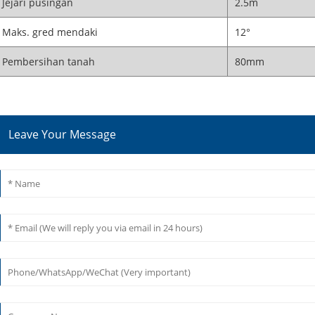
Jejari pusingan
2.5m
Maks. gred mendaki
12°
Pembersihan tanah
80mm
Leave Your Message