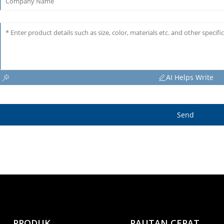
AI Helps Write
Send
PRODUK
PAUTAN CEPAT