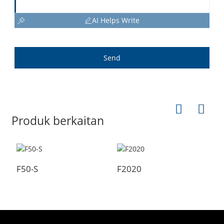
AI Helps Write
Send
Produk berkaitan
F50-S
F2020
F