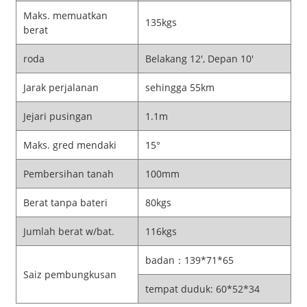
Maks. memuatkan
135kgs
berat
roda
Belakang 12', Depan 10'
Jarak perjalanan
sehingga 55km
Jejari pusingan
1.1m
Maks. gred mendaki
15°
Pembersihan tanah
100mm
Berat tanpa bateri
80kgs
Jumlah berat w/bat.
116kgs
badan：139*71*65
Saiz pembungkusan
tempat duduk: 60*52*34