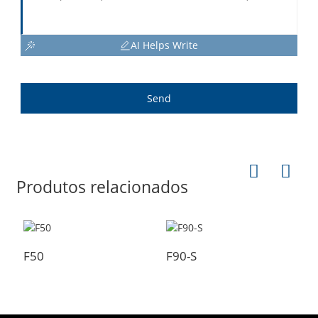
AI Helps Write
Send
Produtos relacionados
F50
F90-S
F