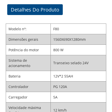
Detalhes Do Produto
Modelo nº:
F80
Dimensões gerais
1560X690X1280mm
Potência do motor
800 W
Sistema de
Transeixo selado 24V
acionamento
Bateria
12V*2 55AH
Controlador
PG 120A
Carregador
5A
Velocidade máxima
12 km/h