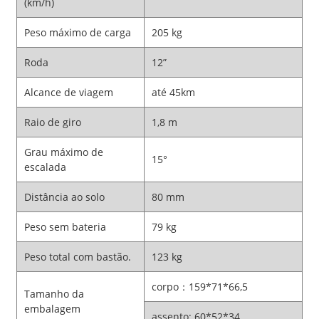
(km/h)
Peso máximo de carga
205 kg
Roda
12”
Alcance de viagem
até 45km
Raio de giro
1,8 m
Grau máximo de
15°
escalada
Distância ao solo
80 mm
Peso sem bateria
79 kg
Peso total com bastão.
123 kg
corpo：159*71*66,5
Tamanho da
embalagem
assento: 60*52*34