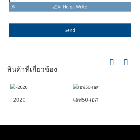
AI Helps Write
Send
สินค้าที่เกี่ยวข้อง
F2020
เอฟ50-เอส
เ