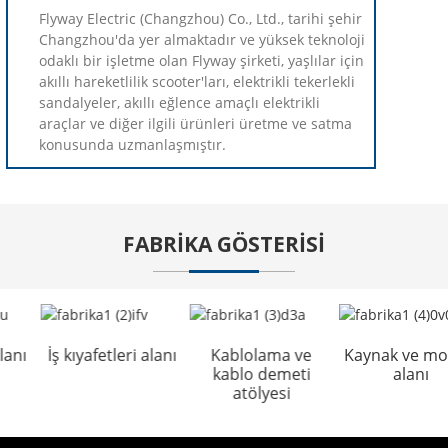
Flyway Electric (Changzhou) Co., Ltd., tarihi şehir
Changzhou'da yer almaktadır ve yüksek teknoloji
odaklı bir işletme olan Flyway şirketi, yaşlılar için
akıllı hareketlilik scooter'ları, elektrikli tekerlekli
sandalyeler, akıllı eğlence amaçlı elektrikli
araçlar ve diğer ilgili ürünleri üretme ve satma
konusunda uzmanlaşmıştır.
FABRIKA GÖSTERISI
anı
İş kıyafetleri alanı
Kablolama ve
Kaynak ve mon
kablo demeti
alanı
atölyesi