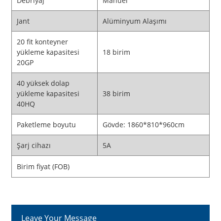
Debriyaj
Manuel
Jant
Alüminyum Alaşımı
20 fit konteyner
yükleme kapasitesi
18 birim
20GP
40 yüksek dolap
yükleme kapasitesi
38 birim
40HQ
Paketleme boyutu
Gövde: 1860*810*960cm
Şarj cihazı
5A
Birim fiyat (FOB)
Leave Your Message