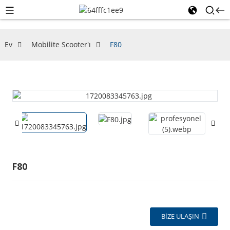
Ev
Mobilite Scooter'ı
F80
F80
BIZE ULAŞIN