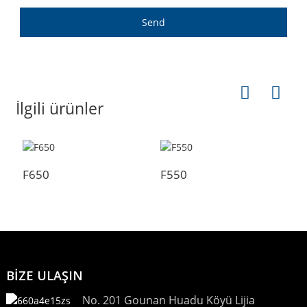
Send
İlgili ürünler
F650
F550
F
BİZE ULAŞIN
No. 201 Gounan Huadu Köyü Lijia