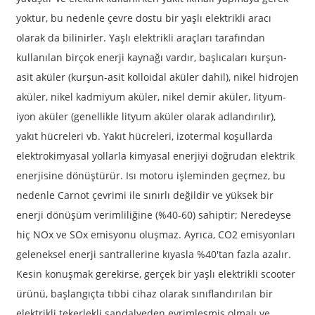
yoktur, bu nedenle çevre dostu bir yaşlı elektrikli aracı
olarak da bilinirler. Yaşlı elektrikli araçları tarafından
kullanılan birçok enerji kaynağı vardır, başlıcaları kurşun-
asit aküler (kurşun-asit kolloidal aküler dahil), nikel hidrojen
aküler, nikel kadmiyum aküler, nikel demir aküler, lityum-
iyon aküler (genellikle lityum aküler olarak adlandırılır),
yakıt hücreleri vb. Yakıt hücreleri, izotermal koşullarda
elektrokimyasal yollarla kimyasal enerjiyi doğrudan elektrik
enerjisine dönüştürür. Isı motoru işleminden geçmez, bu
nedenle Carnot çevrimi ile sınırlı değildir ve yüksek bir
enerji dönüşüm verimliliğine (%40-60) sahiptir; Neredeyse
hiç NOx ve SOx emisyonu oluşmaz. Ayrıca, CO2 emisyonları
geleneksel enerji santrallerine kıyasla %40'tan fazla azalır.
Kesin konuşmak gerekirse, gerçek bir yaşlı elektrikli scooter
ürünü, başlangıçta tıbbi cihaz olarak sınıflandırılan bir
elektrikli tekerlekli sandalyeden evrimleşmiş olmalı ve