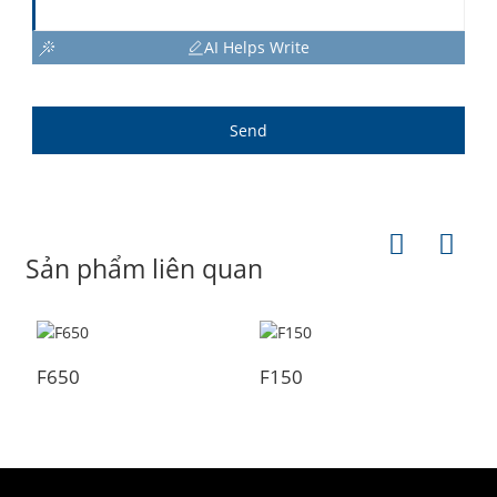
AI Helps Write
Send
Sản phẩm liên quan
F650
F150
F