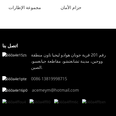
حزام الأمان
مجموعة الإطارات
اتصل بنا
رقم 201 قرية جونان هوادو ليجيا تاون منطقة
ووجين، مدينة تشانغتشو، مقاطعة جيانغسو،
الصين.
0086 13819998715
acemeym@hotmail.com