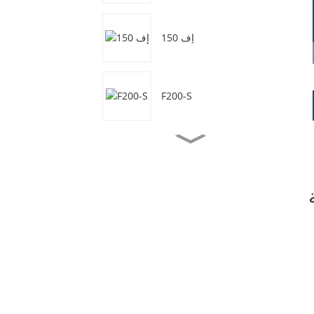
إف 150
F200-S
اف 50
اف 50-اس
اف70