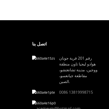
F650
اتصل بنا
رقم 201 قرية جونان
هوادو ليجيا تاون منطقة
ووجين، مدينة تشانغتشو،
مقاطعة جيانغسو،
الصين.
0086 13819998715
acemeym@hotmail.com