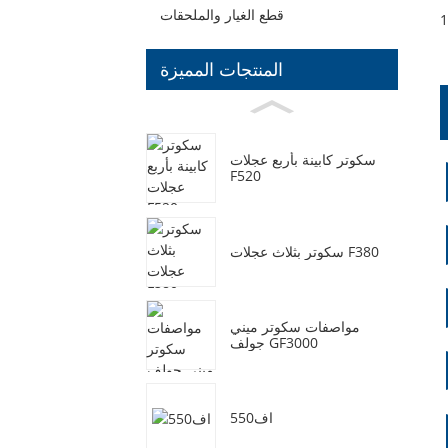
قطع الغيار والملحقات
المنتجات المميزة
سكوتر كابينة بأربع عجلات
F520
سكوتر بثلاث عجلات F380
مواصفات سكوتر ميني
جولف GF3000
اف550