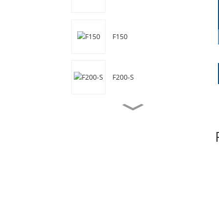
F150
F200-S
F50
F50-S
F70