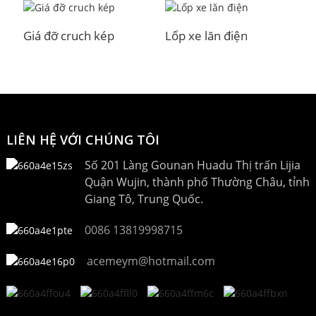
Giá đỡ cruch kép
Lốp xe lăn điện
D
LIÊN HỆ VỚI CHÚNG TÔI
Số 201 Làng Gounan Huadu Thị trấn Lijia
Quận Wujin, thành phố Thường Châu, tỉnh
Giang Tô, Trung Quốc.
0086 13819998715
acemeym@hotmail.com