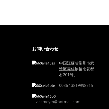
F650
お問い合わせ
中国江蘇省常州市武
進区麗佳鎮後南花都
村201号。
0086 13819998715
acemeym@hotmail.com