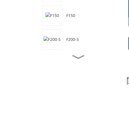
F150
F200-S
F50
F50-S
F70