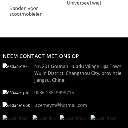
Universeel wiel
O
Banden voor
scootmobielen
NEEM CONTACT MET ONS OP
Nr. 201 Gounan Huadu Village Lijia Town
Wujin District, Changzhou City, provincie
Jiangsu, China.
0086 13819998715
acemeym@hotmail.com