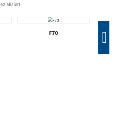
zialisiert.
F70