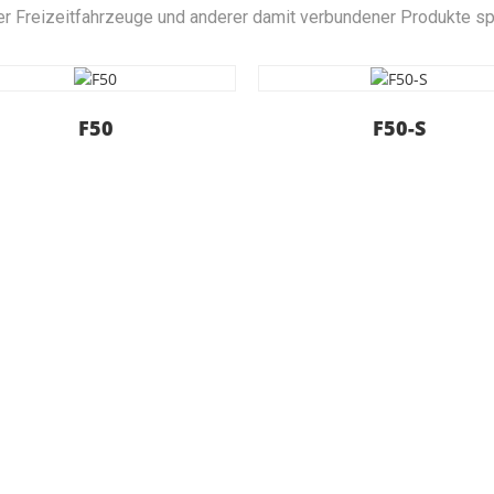
er Freizeitfahrzeuge und anderer damit verbundener Produkte spe
F50
F50-S
 heute mit unserem Team
rlässige und nützliche Dienstleistungen anzubieten