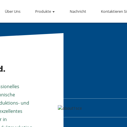
Über Uns
Produkte
Nachricht
Kontaktieren S
d.
sionelles
hnische
duktions- und
exzellentes
r in