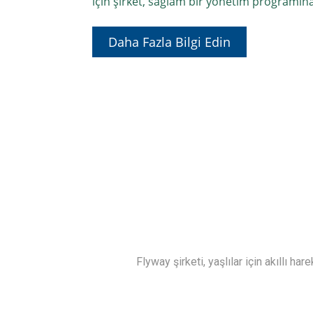
için şirket, sağlam bir yönetim programına
Daha Fazla Bilgi Edin
Flyway şirketi, yaşlılar için akıllı hare