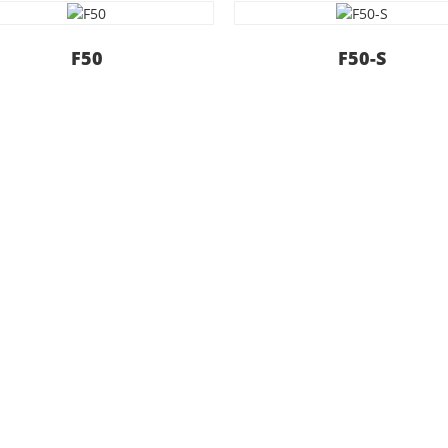
F50
F50-S
konuşun
metler sunmaktan gurur duyuyoruz