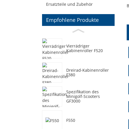
Ersatzteile und Zubehör
B
Empfohlene Produkte
Vierrädriger
Kabinenroller F520
Dreirad-Kabinenroller
F380
Spezifikation des
Minigolf-Scooters
GF3000
F550