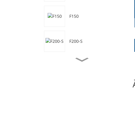
F150
F200-S
F50
F50-S
F70