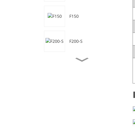
F150
F200-S
F50
F50-S
F70