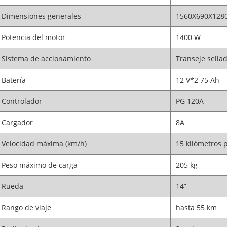
Dimensiones generales
1560X690X12
Potencia del motor
1400 W
Sistema de accionamiento
Transeje sella
Batería
12 V*2 75 Ah
Controlador
PG 120A
Cargador
8A
Velocidad máxima (km/h)
15 kilómetros 
Peso máximo de carga
205 kg
Rueda
14”
Rango de viaje
hasta 55 km