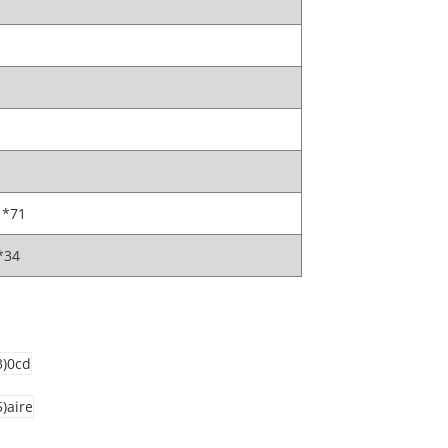
1*71
*34