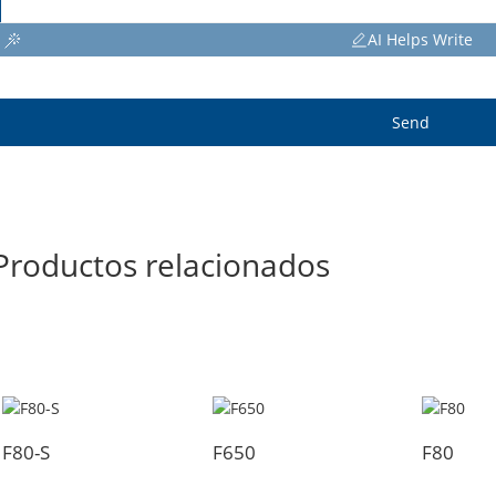
AI Helps Write
Send
Productos relacionados
F80-S
F650
F80