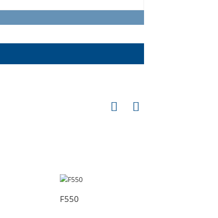
F550
F50-S