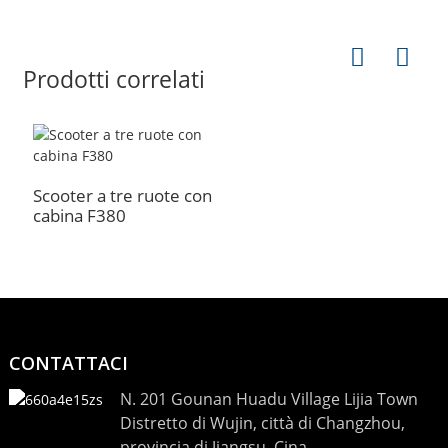
Prodotti correlati
Scooter a tre ruote con
cabina F380
CONTATTACI
N. 201 Gounan Huadu Village Lijia Town
Distretto di Wujin, città di Changzhou,
provincia di Jiangsu, Cina.