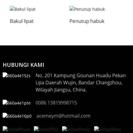
Bakul lipat
Penutup habuk
B
HUBUNGI KAMI
No. 201 Kampung Gounan Huadu Pekan
Lijia Daerah Wujin, Bandar Changzhou,
Wilayah Jiangsu, China.
0086 13819998715
acemeym@hotmail.com