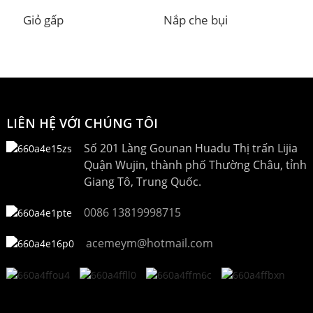
Giỏ gấp
Nắp che bụi
T
LIÊN HỆ VỚI CHÚNG TÔI
Số 201 Làng Gounan Huadu Thị trấn Lijia
Quận Wujin, thành phố Thường Châu, tỉnh
Giang Tô, Trung Quốc.
0086 13819998715
acemeym@hotmail.com