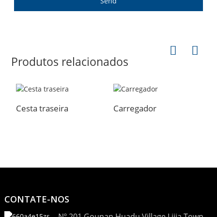
Send
Produtos relacionados
Cesta traseira
Carregador
R
CONTATE-NOS
Nº 201 Gounan Huadu Village Lijia Town