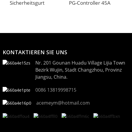
Sicherheitsgurt
PG-Controller 45A
H
KONTAKTIEREN SIE UNS
Nr. 201 Gounan Huadu Village Lijia Town
Bezirk Wujin, Stadt Changzhou, Provinz
Jiangsu, China.
0086 13819998715
acemeym@hotmail.com