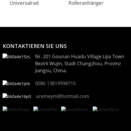
Universalrad
Rolleranhänger
P
KONTAKTIEREN SIE UNS
Nr. 201 Gounan Huadu Village Lijia Town
Bezirk Wujin, Stadt Changzhou, Provinz
Jiangsu, China.
0086 13819998715
acemeym@hotmail.com