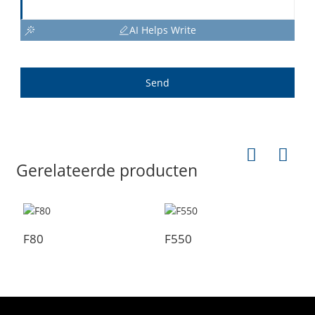
AI Helps Write
Send
Gerelateerde producten
F80
F550
F