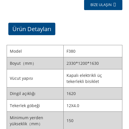
BIZE ULAŞIN
Ürün Detayları
Model
F380
Boyut（mm）
2330*1200*1630
Kapalı elektrikli üç
Vücut yapısı
tekerlekli bisiklet
Dingil açıklığı
1620
Tekerlek göbeği
12X4.0
Minimum yerden
150
yükseklik（mm）