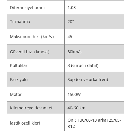
Diferansiyel oranı
1:08
Tırmanma
20°
Maksimum hız（km/s）
45
Güvenli hız（km/sa）
30km/s
Koltuklar
3 (sürücü dahil)
Park yolu
Sap (ön ve arka fren)
Motor
1500W
Kilometreye devam et
40-60 km
Ön：130/60-13 arka125/65-
lastik özellikleri
R12